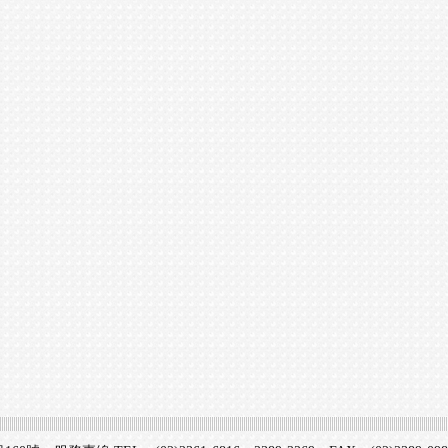
新機上市榮聰安全開關型粉碎機
購買機器後,不擔心耗材,零件的問題?
想加入LINE的朋友,記得電話知會一聲喔!
2019台北國際烘焙曁設備展03.15~03.18 10:00~18:00
2018台北國際烘焙曁設備展03.15~03.18 10:00~18:00
2017台北國際烘焙暨設備展 04.06~09 10:00-18:00
SPAR SP800 今天已到貨,感謝喜愛士邦公司的各位客