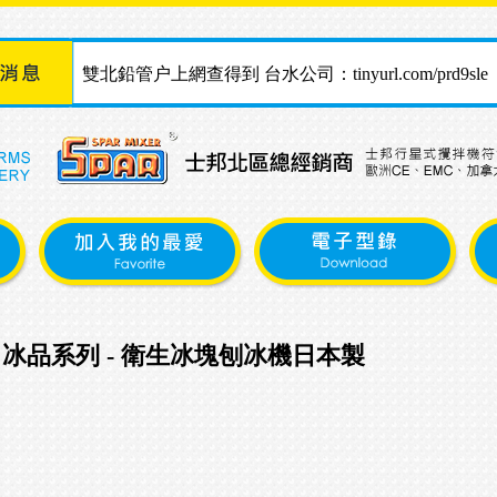
雙北鉛管户上網查得到 台水公司：tinyurl.com/prd9sle
114.08.11起 因配合政府橋樑補強,店面暫時遷移洛陽
個月
$$$快閃10/6~10/24提早季節性重要機器特價 搶購!
2023台北國際烘焙暨設備展2/16-2/19
 冰品系列 - 衛生冰塊刨冰機日本製
小心網路詐騙!!!!!!!!!!!!!!!!!!!!!!
2020台北國際烘焙暨設備展7/30(四)~8/2(日)